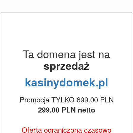
Ta domena jest na
sprzedaż
kasinydomek.pl
Promocja TYLKO
699.00 PLN
299.00 PLN netto
Oferta ograniczona czasowo