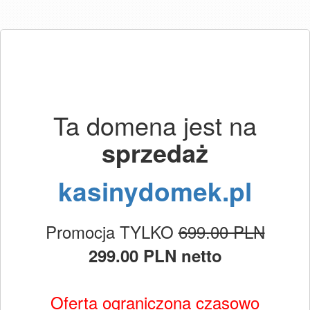
Ta domena jest na
sprzedaż
kasinydomek.pl
Promocja TYLKO
699.00 PLN
299.00 PLN netto
Oferta ograniczona czasowo